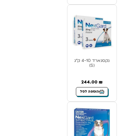
נקסגארד 4-10 ק”ג
(S)
244.00
₪
הוספה לסל