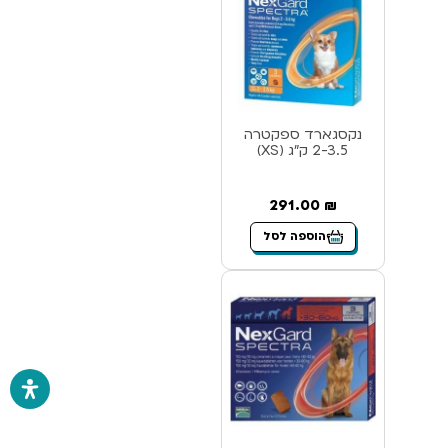
נקסגארד ספקטרה
2-3.5 ק”ג (XS)
291.00
₪
הוספה לסל