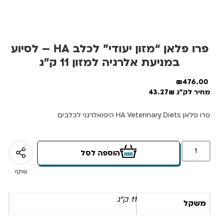
פרו פלאן “מזון יעודי” לכלב HA – לסיוע
במניעת אלרגיה למזון 11 ק”ג
₪
476.00
מחיר לק"ג 43.27₪
פרו פלאן HA Veterinary Diets היפואלרגני לכלבים
הוספה לסל
שתף
11 ק"ג
משקל