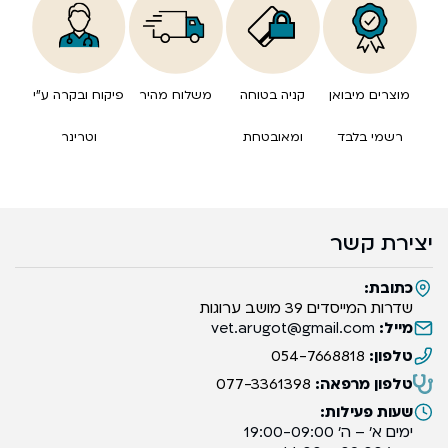
מוצרים מיבואן
קניה בטוחה
משלוח מהיר
פיקוח ובקרה ע”י
רשמי בלבד
ומאובטחת
וטרינר
יצירת קשר
כתובת:
שדרות המייסדים 39 מושב ערוגות
מייל:
vet.arugot@gmail.com
טלפון:
054-7668818
טלפון מרפאה:
077-3361398
שעות פעילות:
ימים א’ – ה’ 19:00-09:00