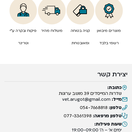
מוצרים מיבואן
קניה בטוחה
משלוח מהיר
פיקוח ובקרה ע”י
רשמי בלבד
ומאובטחת
וטרינר
יצירת קשר
כתובת:
שדרות המייסדים 39 מושב ערוגות
מייל:
vet.arugot@gmail.com
טלפון:
054-7668818
טלפון מרפאה:
077-3361398
שעות פעילות:
ימים א’ – ה’ 19:00-09:00