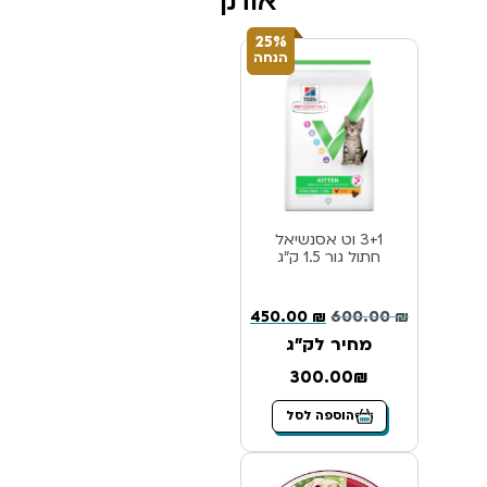
אותך
25%
הנחה
3+1 וט אסנשיאל
חתול גור 1.5 ק”ג
450.00
₪
600.00
₪
מחיר לק"ג
300.00₪
הוספה לסל