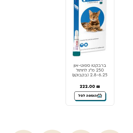
ברבקטו ספוט-און
250 מ”ג לחתול
2.8-6.25 (בקבוקון)
222.00
₪
הוספה לסל