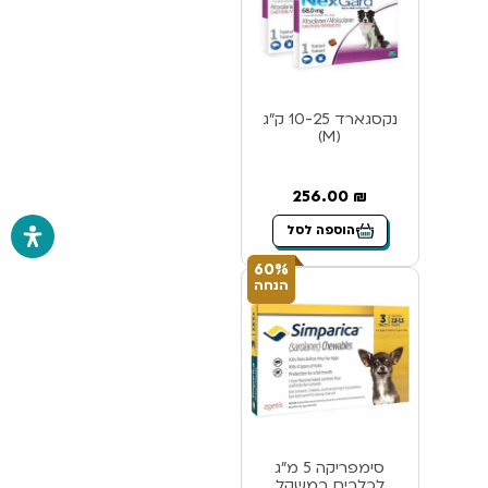
נקסגארד 10-25 ק”ג
(M)
256.00
₪
הוספה לסל
60%
הנחה
סימפריקה 5 מ”ג
לכלבים במשקל