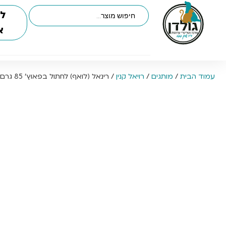
לי
א
עמוד הבית
/
מותגים
/
רויאל קנין
/ רינאל (לואף) לחתול בפאוץ’ 85 גרם