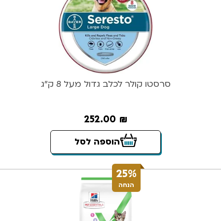
סרסטו קולר לכלב גדול מעל 8 ק”ג
252.00
₪
הוספה לסל
25%
הנחה