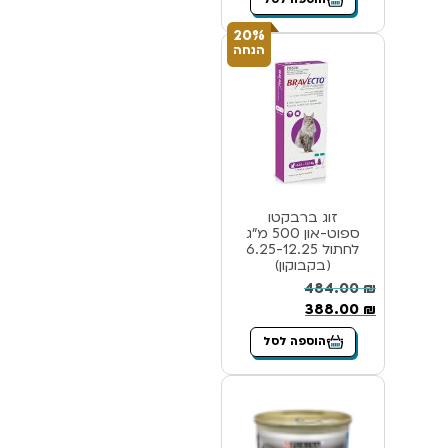
20%
הנחה
זוג ברבקטו
ספוט-און 500 מ”ג
לחתול 6.25-12.25
(בקבוקון)
484.00
₪
388.00
₪
הוספה לסל