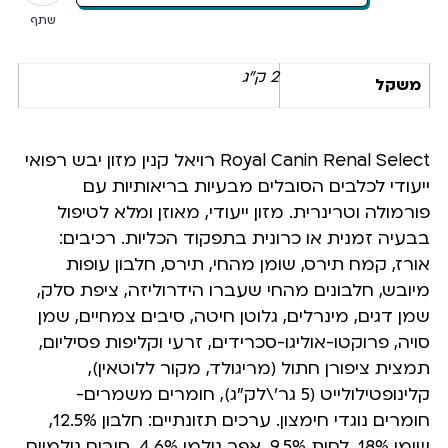
שתף
2 ק"ג
משקל
Royal Canin Renal Select רויאל קנין מזון יבש רפואי
ייעודי לכלבים הסובלים מבעיות בריאותיות עם
פורמולה וטרינרית. מזון ייעודי, מאוזן ומלא לטיפול
בבעיה זמנית או כרונית בתפקוד הכליות. רכיבים:
אורז, קמח תירס, שומן מהחי, תירס, חלבון עופות
מיובש, חלבונים מהחי שעברו הידרוליזה, ציפת סלק,
שמן דגים, מינרלים, גלוטן חיטה, סיבים צמחיים, שמן
סויה, פרוקטו-אוליגו-סכרידים, זרעי וקליפות פסיליום,
תמצית ציפורן חתול (מריגולד, מקור ללוטאין),
קלינופטילולייט (5 גר’\לק”ג), חומרים משמרים-
חומרים נוגדי חימצון. ערכים תזונתיים: חלבון 12.5%,
שומן 18%, לחות 9.5%, אפר גולמי 4.6%, סיבים גולמיים