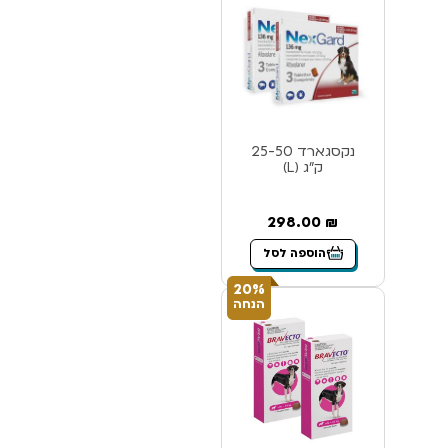
נקסגארד 25-50
ק”ג (L)
298.00
₪
הוספה לסל
20%
הנחה