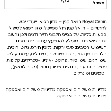
4 ק"ג
משקל
Royal Canin רויאל קנין – מזון רפואי ייעודי יבש
לחתולים – רויאל קנין רנל ספיישל. מזון רפואי לטיפול
בבעיות כליות. על בסיס חלבוני חזיר ודגים ולכן נחשב
גם היפואלרגני. מומלץ להתייעץ עם ווטרינר טרם
השימוש. רכיבים: סיבי ירקות, גלוטן תירס, גלוטן חיטה,
חלבונים מן החי , דגים מיובשים, מינרלים, עיסת עולש,
שמן דגים, שמן סויה, פרוקטו-אוליגו -סכרידים, קליפות
פסיליום וזרעים, תמצית ציפורן חתול (מקור לוטאין),
ויטמינים ומינרלים.
מדיניות משלוחים ואספקה מדיניות משלוחים ואספקה
מדיניות משלוחים ואספקה