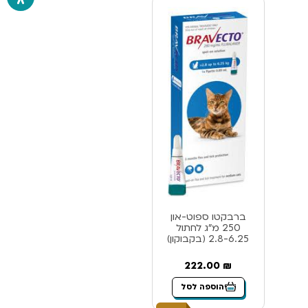
ברבקטו ספוט-און
250 מ”ג לחתול
2.8-6.25 (בקבוקון)
222.00
₪
הוספה לסל