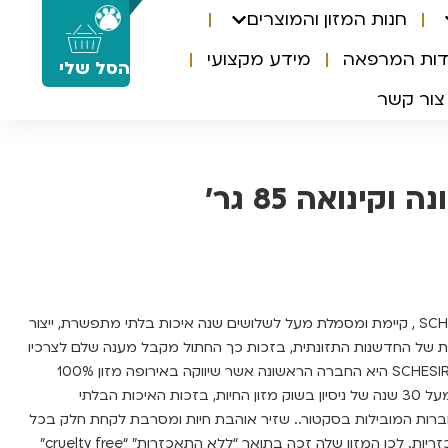
חנות המזון והמוצרים
0
דות המרפאה
מידע מקצועי
הסל שלי
צור קשר
וקינואה 85 גר’
חברת שזיר האיטלקית SCHESIR , קיימת ומסמלת מעל לשלושים שנה איכות בלתי מתפשרת, ייצור
 של החדשנות התזונתית, בזכות כך החתול מקבל מענה שלם לצרכיו
התזונתיים על כל רגישויותיו. SCHESIR היא החברה הראשונה אשר שיווקה באירופה מזון 100%
טבעי ב1999, עתה לחברה מעל 30 שנה של ניסיון בשוק מזון החיות, בזכות האיכות הבלתי
רות המובילות בסקטור.. שזיר אוהבת חיות ומסרבת לקחת חלק בכל
סוג של בדיקות פולשניות ואכזריות. לכן המזון שלה זכה בתואר “ללא התאכזרות” “cruelty free”