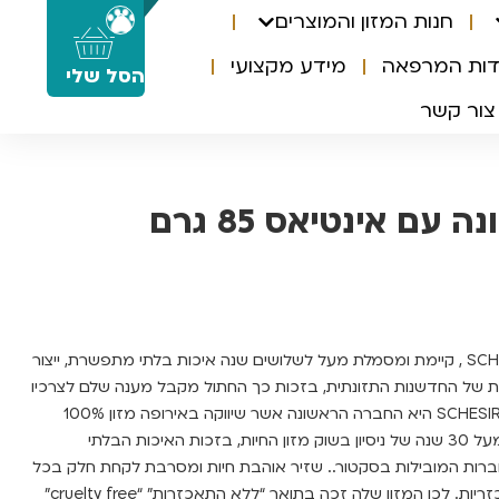
חנות המזון והמוצרים
0
דות המרפאה
מידע מקצועי
הסל שלי
צור קשר
 עם אינטיאס 85 גרם
חברת שזיר האיטלקית SCHESIR , קיימת ומסמלת מעל לשלושים שנה איכות בלתי מתפשרת, ייצור
 של החדשנות התזונתית, בזכות כך החתול מקבל מענה שלם לצרכיו
התזונתיים על כל רגישויותיו. SCHESIR היא החברה הראשונה אשר שיווקה באירופה מזון 100%
טבעי ב1999, עתה לחברה מעל 30 שנה של ניסיון בשוק מזון החיות, בזכות האיכות הבלתי
רות המובילות בסקטור.. שזיר אוהבת חיות ומסרבת לקחת חלק בכל
סוג של בדיקות פולשניות ואכזריות. לכן המזון שלה זכה בתואר “ללא התאכזרות” “cruelty free”