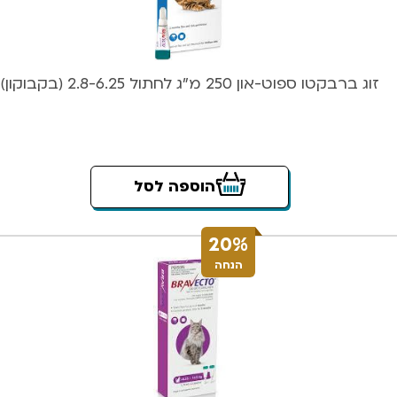
זוג ברבקטו ספוט-און 250 מ”ג לחתול 2.8-6.25 (בקבוקון)
הוספה לסל
20%
הנחה