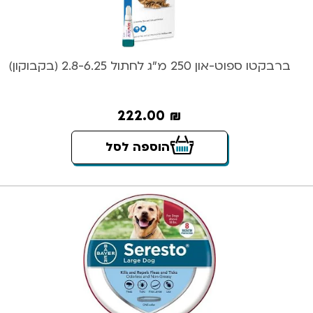
ברבקטו ספוט-און 250 מ”ג לחתול 2.8-6.25 (בקבוקון)
222.00
₪
הוספה לסל