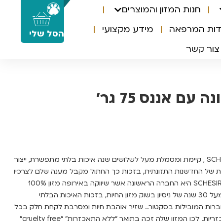
חנות המזון והמוצרים
0
דות המרפאה
מידע מקצועי
הסל שלי
צור קשר
עם אננס 75 גר’
חברת שזיר האיטלקית SCHESIR , קיימת ומסמלת מעל לשלושים שנה איכות בלתי מתפשרת, ייצור
 של החדשנות התזונתית, בזכות כך החתול מקבל מענה שלם לצרכיו
התזונתיים על כל רגישויותיו. SCHESIR היא החברה הראשונה אשר שיווקה באירופה מזון 100%
טבעי ב1999, עתה לחברה מעל 30 שנה של ניסיון בשוק מזון החיות, בזכות האיכות הבלתי
רות המובילות בסקטור.. שזיר אוהבת חיות ומסרבת לקחת חלק בכל
סוג של בדיקות פולשניות ואכזריות. לכן המזון שלה זכה בתואר “ללא התאכזרות” “cruelty free”