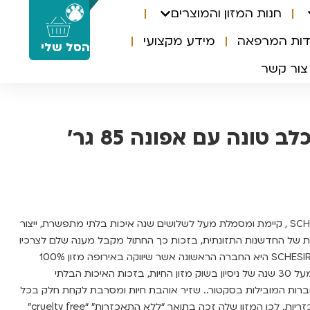
חנות המזון והמוצרים
0
דות המרפאה
מידע מקצועי
הסל שלי
צור קשר
 טונה עם אפונה 85 גר’
חברת שזיר האיטלקית SCHESIR , קיימת ומסמלת מעל לשלושים שנה איכות בלתי מתפשרת, ייצור
 של החדשנות התזונתית, בזכות כך החתול מקבל מענה שלם לצרכיו
התזונתיים על כל רגישויותיו. SCHESIR היא החברה הראשונה אשר שיווקה באירופה מזון 100%
טבעי ב1999, עתה לחברה מעל 30 שנה של ניסיון בשוק מזון החיות, בזכות האיכות הבלתי
רות המובילות בסקטור.. שזיר אוהבת חיות ומסרבת לקחת חלק בכל
סוג של בדיקות פולשניות ואכזריות. לכן המזון שלה זכה בתואר “ללא התאכזרות” “cruelty free”