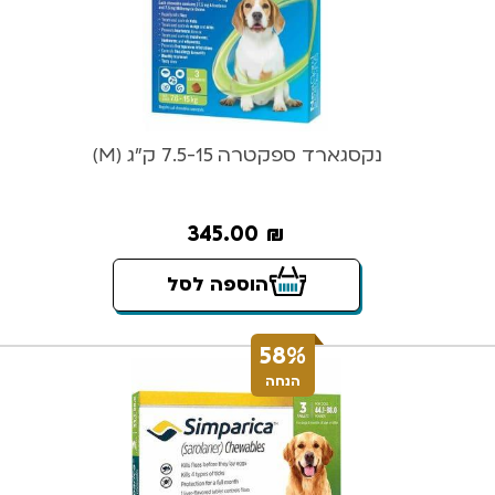
נקסגארד ספקטרה 7.5-15 ק”ג (M)
345.00
₪
הוספה לסל
58%
הנחה