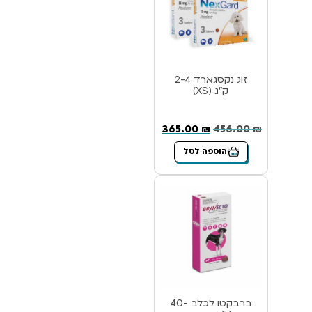
זוג נקסגארד 2-4
ק”ג (XS)
365.00
₪
456.00
₪
הוספה לסל
ברבקטו לכלב 40-