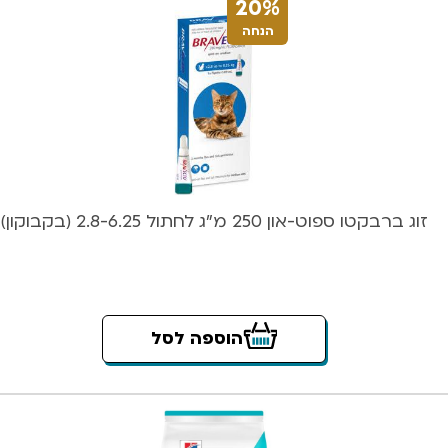
20%
הנחה
זוג ברבקטו ספוט-און 250 מ”ג לחתול 2.8-6.25 (בקבוקון)
הוספה לסל