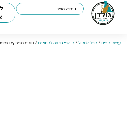
לי
א
עמוד הבית
/
הכל לחתול
/
תוספי תזונה לחתולים
/ תוסף מפרקים Cosequin Nutramax חטיפים לחתול, 60 יח’