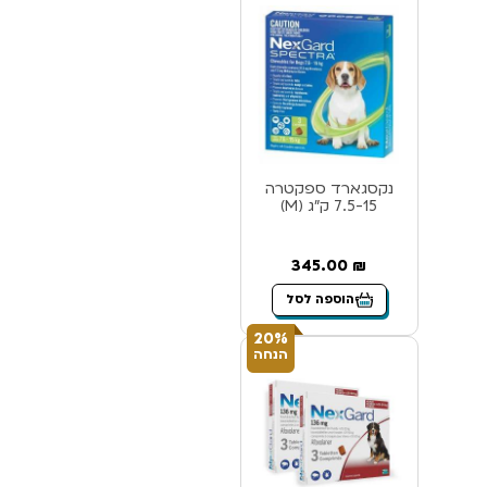
נקסגארד ספקטרה
7.5-15 ק”ג (M)
345.00
₪
הוספה לסל
20%
הנחה