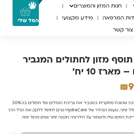
חנות המזון והמוצרים
0
דות המרפאה
מידע מקצועי
הסל שלי
צור קשר
Hydra Car תוסף מזון לחתולים המגביר
מארז 10 יח’
₪
פרו פלאן פיתחה תוסף מהפכני שהוכח מחקרית כמגביר את צריכת הנוזלים של חתולים בכ30%
והופך את השתן שלהם למדולל יותר. טעמו הנהדר של HydraCare גורם לחתול ללקק את הג’ל הרך
ת המים שלו ולשמור על הידרציה תקינה יותר ושתן מהול יותר.