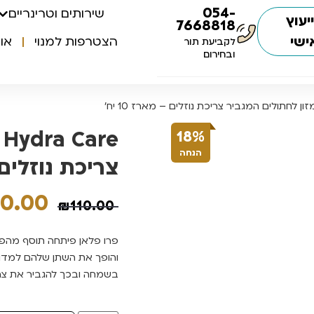
054-
שירותים וטרינריים
יעוץ
7668818
ישי
הצטרפות למנוי
או
לקביעת תור
ובחירום
e
18%
הנחה
צריכת נוזלים – 
90.00
₪
110.00
בשמחה ובכך להגביר את צריכ