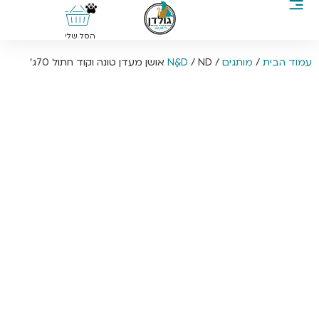
0
הסל שלי
עמוד הבית
/
מותגים
/
/ ND אושן מעדן טונה וקוד חתול 70ג’
Nַ&D