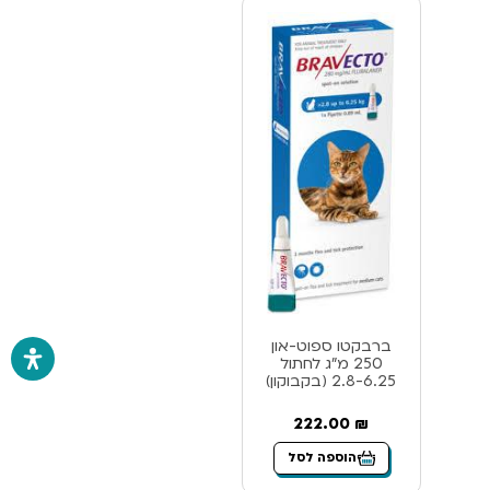
ברבקטו ספוט-און
250 מ”ג לחתול
2.8-6.25 (בקבוקון)
222.00
₪
הוספה לסל