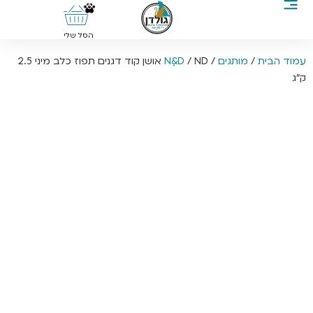
0
הסל שלי
עמוד הבית
/
מותגים
/
Nַ&D
/ ND אושן קוד דגנים תפוז כלב מיני 2.5
ק”ג