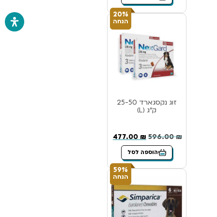
20%
הנחה
זוג נקסגארד 25-50
ק”ג (L)
477.00
₪
596.00
₪
הוספה לסל
59%
הנחה