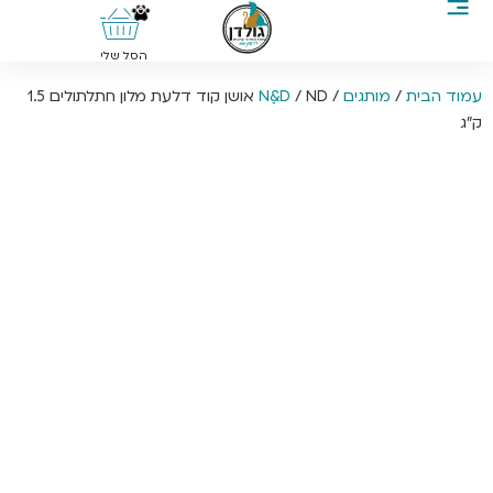
0
הסל שלי
עמוד הבית
/
מותגים
/
Nַ&D
/ ND אושן קוד דלעת מלון חתלתולים 1.5
ק”ג