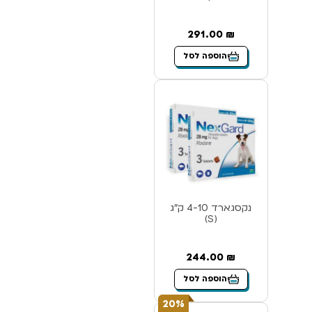
291.00
₪
הוספה לסל
נקסגארד 4-10 ק”ג
(S)
244.00
₪
הוספה לסל
20%