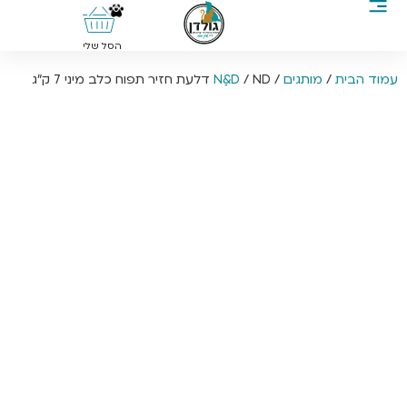
0
הסל שלי
עמוד הבית
/
מותגים
/
/ ND דלעת חזיר תפוח כלב מיני 7 ק”ג
Nַ&D