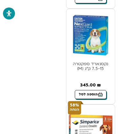
נקסגארד ספקטרה
7.5-15 ק”ג (M)
345.00
₪
הוספה לסל
58%
הנחה