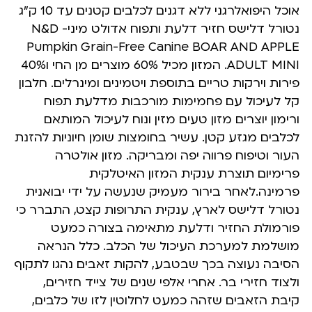
אוכל היפואלרגני ללא דגנים לכלבים קטנים עד 10 ק”ג
נטורל דלישס חזיר דלעת ותפוח אדולט מיני- N&D
Pumpkin Grain-Free Canine BOAR AND APPLE
ADULT MINI. המזון מכיל 60% מוצרים מן החי ו40%
פירות וירקות טריים בתוספת ויטמינים ומינרלים. חלבון
קל לעיכול עם פחמימות מורכבות מדלעת תפוח
ורימון יוצרים מזון טעים מזין ונוח לעיכול המותאם
לכלבים מגזע קטן. עשיר בחומצות שומן חיוניות להזנת
העור וטיפוח פרווה יפה ומבריקה. מזון אולטרה
פרימיום תוצרת ענקית המזון האיטלקית
פרמינה.לאחר בירור מעמיק שנעשה על ידי יבואנית
נטורל דלישס לארץ, ענקית התרופות קצט, התברר כי
פורמולת החזיר ודלעת מתאימה בצורה כמעט
מושלמת למערכת העיכול של הכלב. כלל הנראה
הסיבה נעוצה בכך שבטבע, להקות זאבים נהגו לתקוף
ולצוד חזירי בר. אחרי אלפי שנים של צייד חזירים,
קיבת הזאבים שזהה כמעט לחלוטין לזו של כלבים,