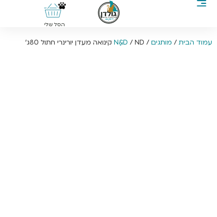
0
הסל שלי
עמוד הבית
/
מותגים
/
/ ND קינואה מעדן יורינרי חתול 80ג’
Nַ&D